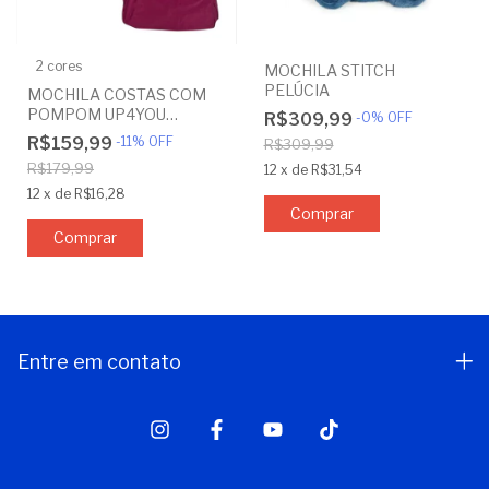
2 cores
MOCHILA STITCH
PELÚCIA
MOCHILA COSTAS COM
POMPOM UP4YOU
R$309,99
-
0
%
OFF
CRINKLE LUXCEL
R$159,99
-
11
%
OFF
R$309,99
R$179,99
12
x
de
R$31,54
12
x
de
R$16,28
Comprar
Entre em contato