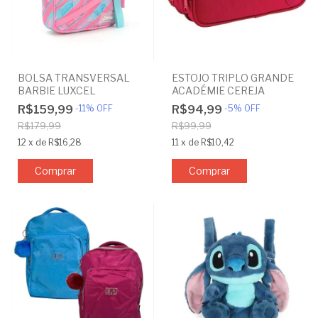
BOLSA TRANSVERSAL
ESTOJO TRIPLO GRANDE
BARBIE LUXCEL
ACADÉMIE CEREJA
R$159,99
-
11
%
OFF
R$94,99
-
5
%
OFF
R$179,99
R$99,99
12
x
de
R$16,28
11
x
de
R$10,42