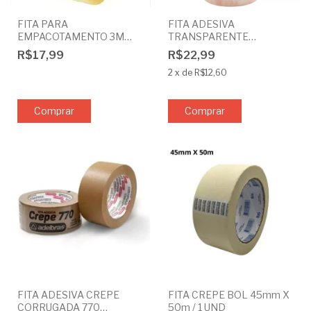
FITA PARA
FITA ADESIVA
EMPACOTAMENTO 3M
TRANSPARENTE
SCOTH 45mm X 100m /
ADELBRAS 12mm x 30m
R$17,99
R$22,99
UND OU PAC COM 4
10 unidades
2
x
de
R$12,60
Comprar
FITA ADESIVA CREPE
FITA CREPE BOL 45mm X
CORRUGADA 770
50m / 1 UND