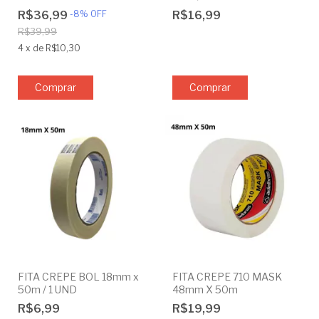
ADELBRAS 48MM X 50M
R$36,99
-
8
%
OFF
R$16,99
R$39,99
4
x
de
R$10,30
FITA CREPE BOL 18mm x
FITA CREPE 710 MASK
50m / 1 UND
48mm X 50m
R$6,99
R$19,99