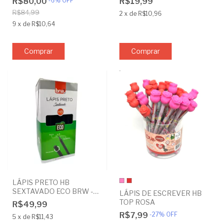
R$80,00
-
6
%
OFF
R$19,99
R$84,99
2
x
de
R$10,96
9
x
de
R$10,64
Comprar
LÁPIS PRETO HB
SEXTAVADO ECO BRW -
LÁPIS DE ESCREVER HB
CAIXA COM 144 UND
TOP ROSA
R$49,99
R$7,99
-
27
%
OFF
5
x
de
R$11,43