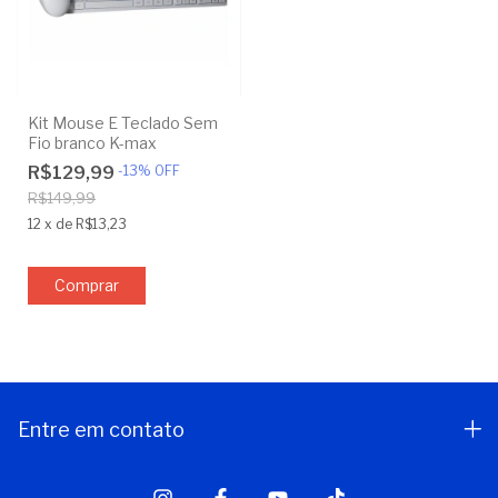
Kit Mouse E Teclado Sem
Fio branco K-max
R$129,99
-
13
%
OFF
R$149,99
12
x
de
R$13,23
Entre em contato