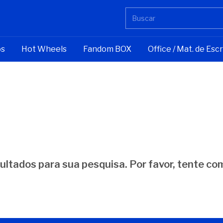
os
Hot Wheels
Fandom BOX
Office / Mat. de Escr
ltados para sua pesquisa. Por favor, tente com 