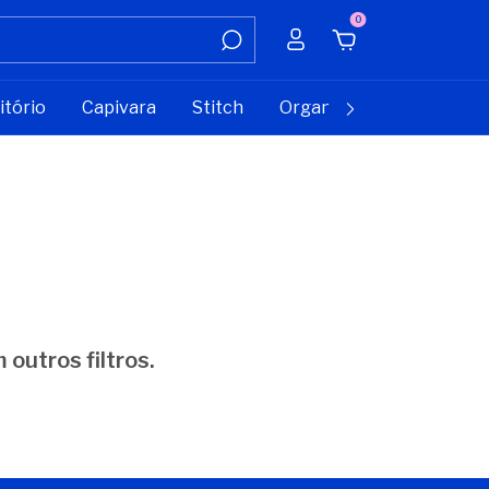
0
itório
Capivara
Stitch
Organizadores
Infor
outros filtros.